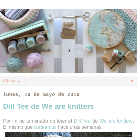
▼
lunes, 16 de mayo de 2016
Dill Tee de We are knitters
Por fin he terminado de tejer el
Dill Tee
de
We are knitters
.
El mismo que
sorteamos
hace unas semanas.