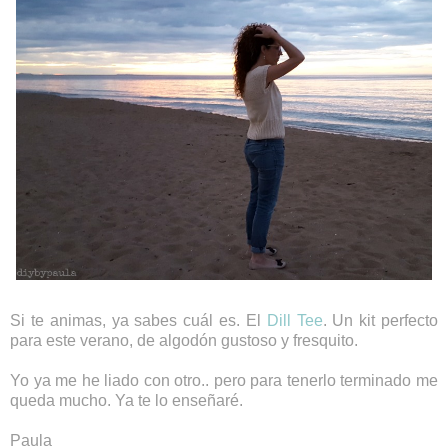
Si te animas, ya sabes cuál es. El
Dill Tee
. Un kit perfecto
para este verano, de algodón gustoso y fresquito.
Yo ya me he liado con otro.. pero para tenerlo terminado me
queda mucho. Ya te lo enseñaré.
Paula