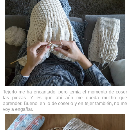
Tejerlo me ha encantado, pero temía el momento de coser
las piezas. Y es que ahí aún me queda mucho que
aprender. Bueno, en lo de coserlo y en tejer también, no me
voy a engañar.