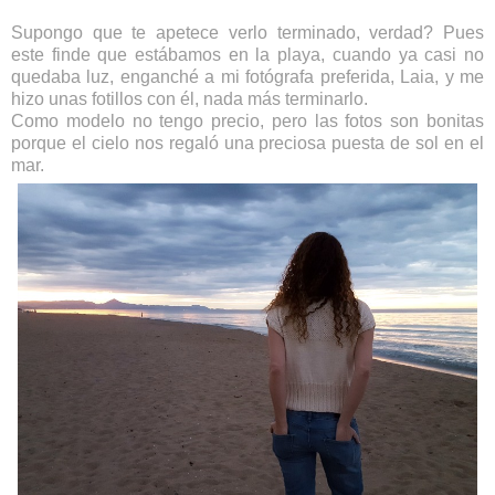
Supongo que te apetece verlo terminado, verdad? Pues
este finde que estábamos en la playa, cuando ya casi no
quedaba luz, enganché a mi fotógrafa preferida, Laia, y me
hizo unas fotillos con él, nada más terminarlo.
Como modelo no tengo precio, pero las fotos son bonitas
porque el cielo nos regaló una preciosa puesta de sol en el
mar.