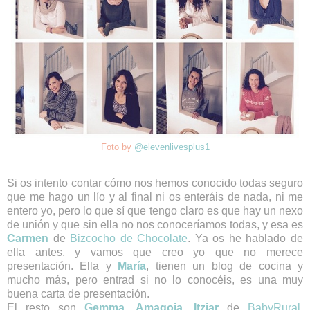
Foto by
@elevenlivesplus1
Si os intento contar cómo nos hemos conocido todas seguro
que me hago un lío y al final ni os enteráis de nada, ni me
entero yo, pero lo que sí que tengo claro es que hay un nexo
de unión y que sin ella no nos conoceríamos todas, y esa es
Carmen
de
Bizcocho de Chocolate
. Ya os he hablado de
ella antes, y vamos que creo yo que no merece
presentación. Ella y
María
, tienen un blog de cocina y
mucho más, pero entrad si no lo conocéis, es una muy
buena carta de presentación.
El resto son
Gemma
,
Amagoia
,
Itziar
de
BabyRural
,