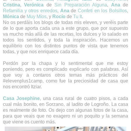
Cristina
,
Verónica
de
Sin Preparación Alguna
,
Ana
de
Refamilia y otros enredos
,
Ana
de
Confeti en los Bolsillos
,
Mónica
de
Muy Míos
, y
Rocío
de
Tu It
.
No os perdáis los blogs de todas mis eleven, y veréis parte
de lo que aporta cada una a este grupo, que por supuesto
va mucho más allá de las recetas, los dulces y lo salado en
todos los sentidos, y toda la inspiración. Hacemos un
equilibrio con los distintos puntos de vista que tenemos
todas, y que nos enriquece cada día.
Perdón por la chapa y lo sentimental que me estoy
poniendo, pero es complicado explicarlo con palabras. Así
que voy a contaros otros temas más prácticos del
#elevenplus1camp, como fue la preciosidad de casa que
nos encontró Itziar.
Casa Josephine
, una casa rural de cuatro pisos, a cada
cual más bonito, en Sorzano, al ladito de Logroño. La casa
es realmente de foto. Os dejo con algunas fotos de la casa,
para que veais que no exagero ni un poquito y la semana
que viene os cuento más.