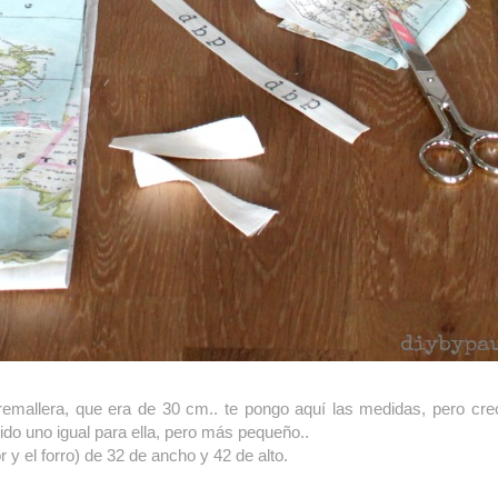
cremallera, que era de 30 cm.. te pongo aquí las medidas, pero cr
do uno igual para ella, pero más pequeño..
r y el forro) de 32 de ancho y 42 de alto.