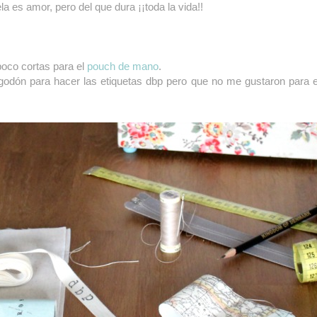
la es amor, pero del que dura ¡¡toda la vida!!
poco cortas para el
pouch de mano
.
lgodón para hacer las etiquetas dbp pero que no me gustaron para