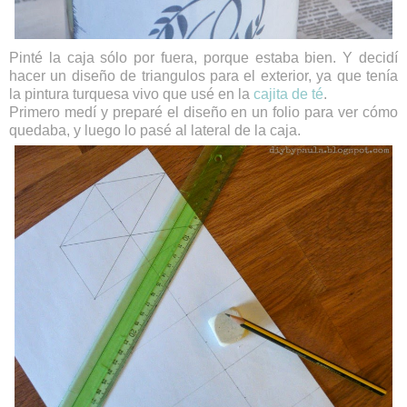
Pinté la caja sólo por fuera, porque estaba bien. Y decidí
hacer un diseño de triangulos para el exterior, ya que tenía
la pintura turquesa vivo que usé en la
cajita de té
.
Primero medí y preparé el diseño en un folio para ver cómo
quedaba, y luego lo pasé al lateral de la caja.