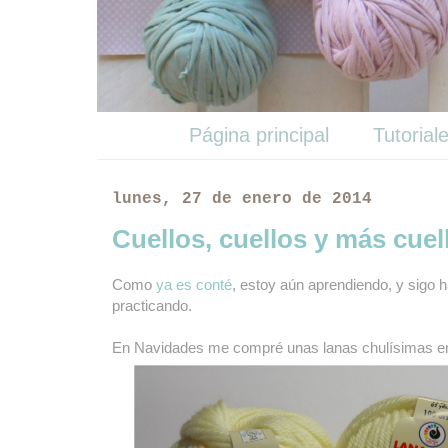
Página principal
Tutorial
lunes, 27 de enero de 2014
Cuellos, cuellos y más cuel
Como
ya es conté
, estoy aún aprendiendo, y sigo 
practicando.
En Navidades me compré unas lanas chulísimas 