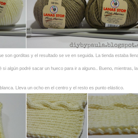
e son gorditas y el resultado se ve en seguida. La tienda estaba llen
 si algún podré sacar un hueco para ir a alguno.. Bueno, mientras, la
blanca. Lleva un ocho en el centro y el resto es punto elástico.