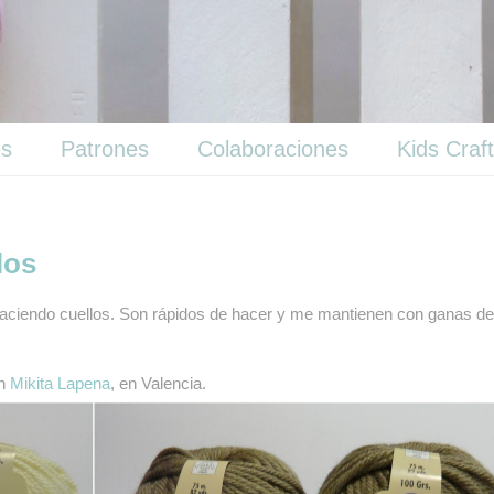
es
Patrones
Colaboraciones
Kids Craf
los
haciendo cuellos. Son rápidos de hacer y me mantienen con ganas de
en
Mikita Lapena
, en Valencia.