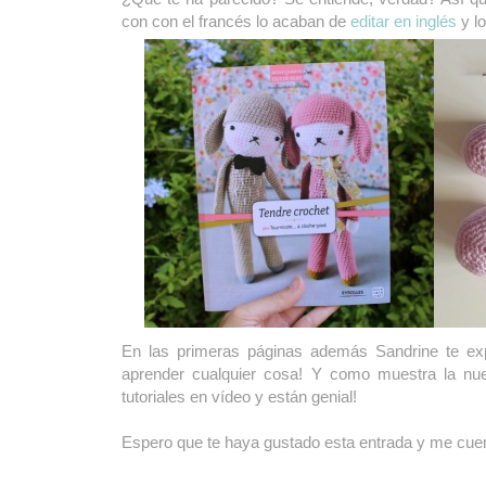
con con el francés lo acaban de
editar en inglés
y lo
En las primeras páginas además Sandrine te expl
aprender cualquier cosa!
Y como muestra la nu
tutoriales en vídeo y están genial!
Espero que te haya gustado esta entrada y me cue