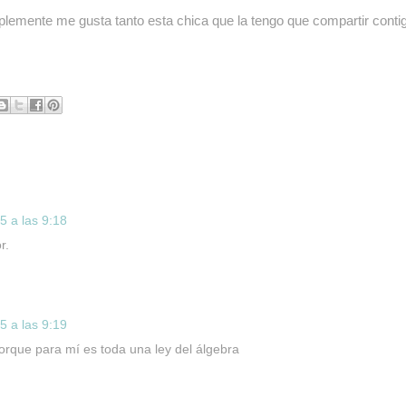
mplemente me gusta tanto esta chica que la tengo que compartir conti
 a las 9:18
r.
 a las 9:19
porque para mí es toda una ley del álgebra