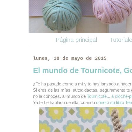
Página principal
Tutorial
lunes, 18 de mayo de 2015
El mundo de Tournicote, G
¿Te ha pasado como a mí y te has lanzado a hace
Si eres de las mías, autodidactas, seguramente te 
no la conoces, al mundo de
Tournicote... à cloche-p
Ya te he hablado de ella, cuando
conocí su libro Te