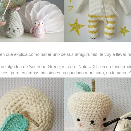
ien que explica cómo hacer uno de sus amigurumis, te voy a llevar 
 de algodón de Sostrene Grene, y con el Natura XL. en un tono crud
l revés, pero en ambas ocasiones ha quedado monísima, no te parece