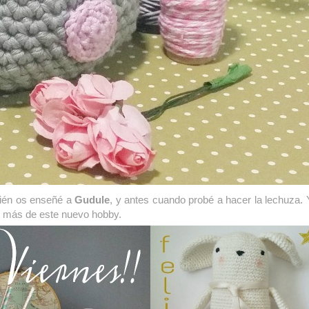
bién os enseñé a
Gudule
, y
antes cuando probé a hacer la lechuza.
o más de este nuevo hobby.