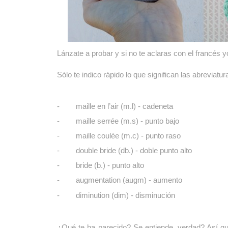
Lánzate a probar y si no te aclaras con el francés y
Sólo te indico rápido lo que significan las abreviatur
- maille en l’air (m.l) - cadeneta
- maille serrée (m.s) - punto bajo
- maille coulée (m.c) - punto raso
- double bride (db.) - doble punto alto
- bride (b.) - punto alto
- augmentation (augm) - aumento
- diminution (dim) - disminución
¿Qué te ha parecido? Se entiende, verdad? Así que