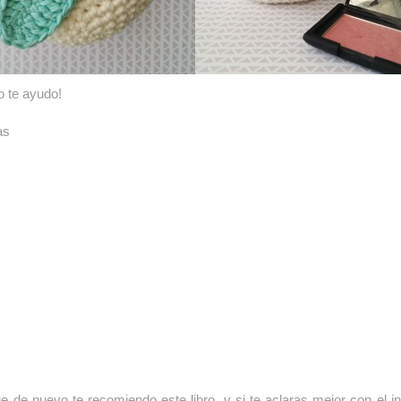
o te ayudo!
as
 de nuevo te recomiendo este libro, y si te aclaras mejor con el i