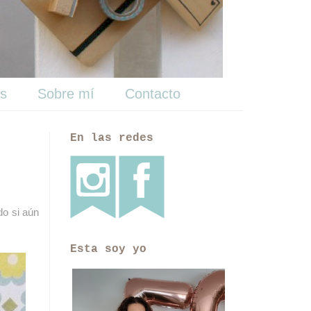
ts
Sobre mí
Contacto
En las redes
do si aún
Esta soy yo